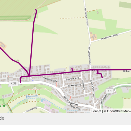
Leaflet
| ©
OpenStreetMap
c
de