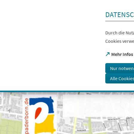
Inhalt anspringen
DATENSC
Durch die Nutz
Cookies verwe
(Öffnet
Mehr Infos
in
einem
Nur notwen
neuen
Tab)
Alle Cookie
Visuelle
Assistenzsoftware
öffnen.
Mit
der
Tastatur
erreichbar
über
ALT