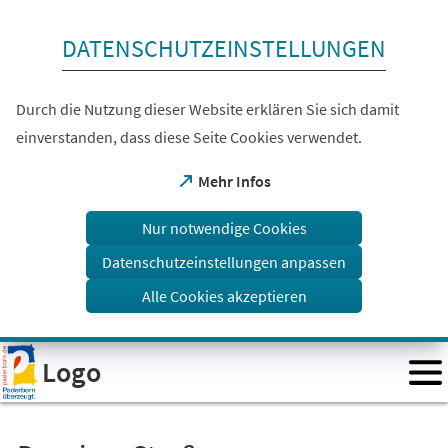
Inhalt anspringen
DATENSCHUTZEINSTELLUNGEN
Durch die Nutzung dieser Website erklären Sie sich damit
einverstanden, dass diese Seite Cookies verwendet.
(Öffnet
Mehr Infos
in
einem
Nur notwendige Cookies
neuen
Tab)
Datenschutzeinstellungen anpassen
Alle Cookies akzeptieren
Visuelle
Logo
Assistenzsoftware
öffnen.