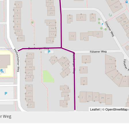
Leaflet
| ©
OpenStreetMap
c
er Weg