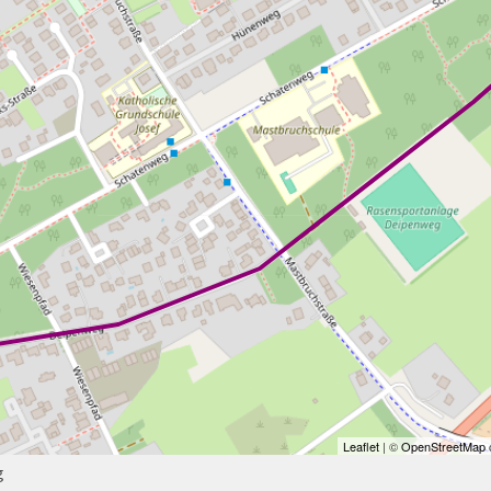
Leaflet
| ©
OpenStreetMap
c
g