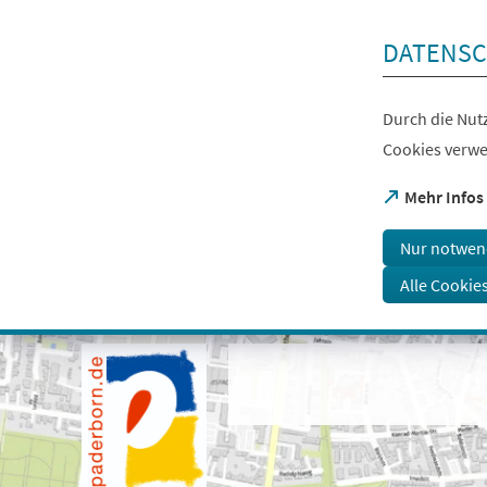
Inhalt anspringen
DATENSC
Durch die Nutz
Cookies verwe
(Öffnet
Mehr Infos
in
einem
Nur notwen
neuen
Tab)
Alle Cookie
Visuelle
Assistenzsoftware
öffnen.
Mit
der
Tastatur
erreichbar
über
ALT