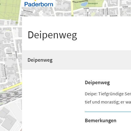
+
1
Deipenweg
Deipenweg
Deipenweg
Deipe: Tiefgründige Sen
tief und morastig; er wa
Bemerkungen