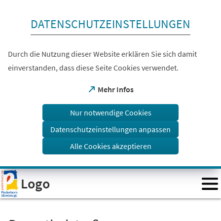
Inhalt anspringen
DATENSCHUTZEINSTELLUNGEN
Durch die Nutzung dieser Website erklären Sie sich damit
einverstanden, dass diese Seite Cookies verwendet.
(Öffnet
Mehr Infos
in
einem
Nur notwendige Cookies
neuen
Tab)
Datenschutzeinstellungen anpassen
Alle Cookies akzeptieren
Visuelle
Logo
Assistenzsoftware
öffnen.