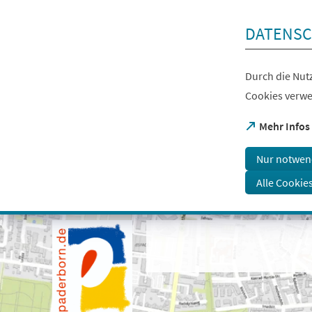
Inhalt anspringen
DATENSC
Durch die Nutz
Cookies verwe
(Öffnet
Mehr Infos
in
einem
Nur notwen
neuen
Tab)
Alle Cookie
Visuelle
Assistenzsoftware
öffnen.
Mit
der
Tastatur
erreichbar
über
ALT