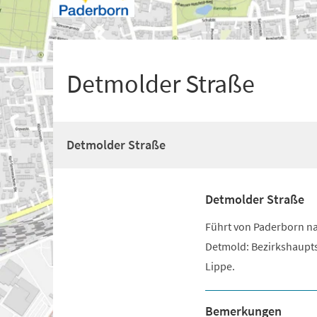
+
1
Detmolder Straße
Detmolder Straße
Detmolder Straße
Führt von Paderborn n
Detmold: Bezirkshaupts
Lippe.
Bemerkungen