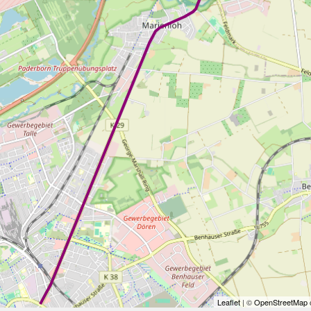
Leaflet
| ©
OpenStreetMap
c