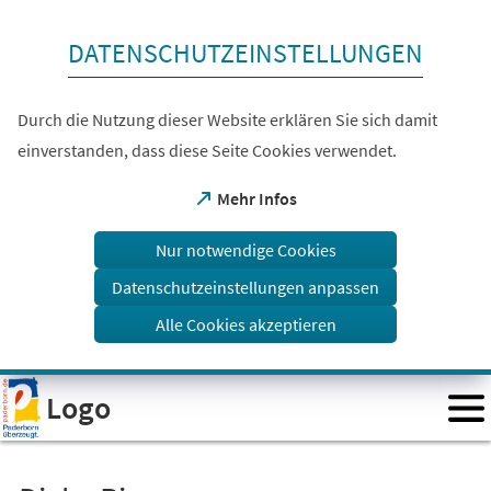
Inhalt anspringen
DATENSCHUTZEINSTELLUNGEN
Durch die Nutzung dieser Website erklären Sie sich damit
einverstanden, dass diese Seite Cookies verwendet.
(Öffnet
Mehr Infos
in
einem
Nur notwendige Cookies
neuen
Tab)
Datenschutzeinstellungen anpassen
Alle Cookies akzeptieren
Visuelle
Logo
Assistenzsoftware
öffnen.