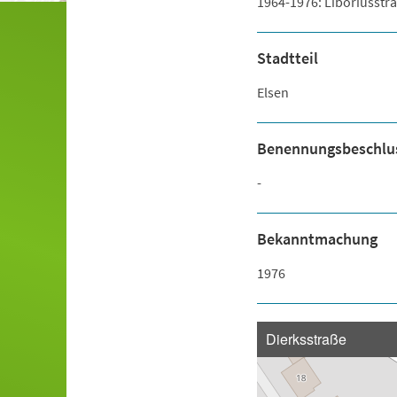
1964-1976: Liboriusstra
Stadtteil
Elsen
Benennungsbeschlu
-
Bekanntmachung
1976
Dierksstraße