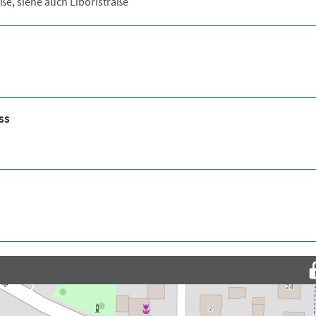
ße, siehe auch Liboristraße
ss