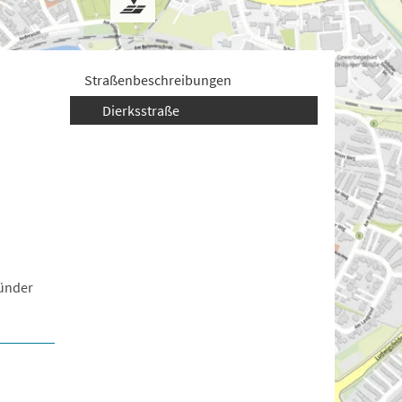
Straßenbeschreibungen
Dierksstraße
ründer