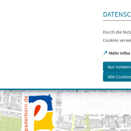
Inhalt anspringen
DATENSC
Durch die Nutz
Cookies verwe
(Öffnet
Mehr Infos
in
einem
Nur notwen
neuen
Tab)
Alle Cookie
Visuelle
Assistenzsoftware
öffnen.
Mit
der
Tastatur
erreichbar
über
ALT