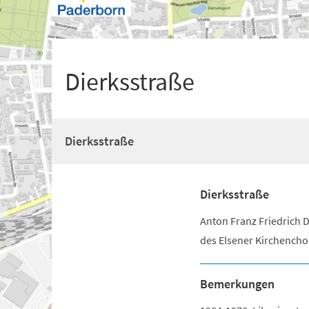
+
1
Dierksstraße
Dierksstraße
Dierksstraße
Anton Franz Friedrich D
des Elsener Kirchencho
Bemerkungen