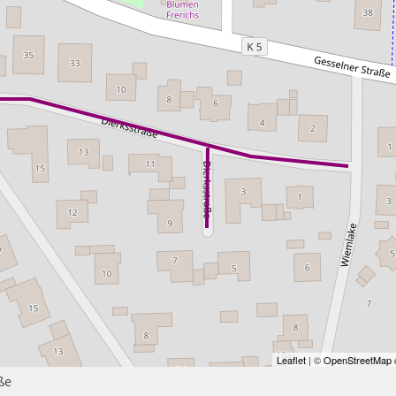
Leaflet
| ©
OpenStreetMap
c
ße