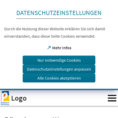
Inhalt anspringen
DATENSCHUTZEINSTELLUNGEN
Durch die Nutzung dieser Website erklären Sie sich damit
einverstanden, dass diese Seite Cookies verwendet.
(Öffnet
Mehr Infos
in
einem
Nur notwendige Cookies
neuen
Tab)
Datenschutzeinstellungen anpassen
Alle Cookies akzeptieren
Visuelle
Logo
Assistenzsoftware
öffnen.