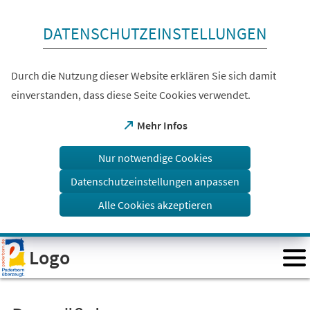
Inhalt anspringen
DATENSCHUTZEINSTELLUNGEN
Durch die Nutzung dieser Website erklären Sie sich damit
einverstanden, dass diese Seite Cookies verwendet.
(Öffnet
Mehr Infos
in
einem
Nur notwendige Cookies
neuen
Tab)
Datenschutzeinstellungen anpassen
Alle Cookies akzeptieren
Visuelle
Logo
Assistenzsoftware
öffnen.