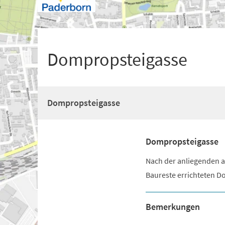
+
1
Dompropsteigasse
Dompropsteigasse
Dompropsteigasse
Nach der anliegenden a
Baureste errichteten D
Bemerkungen