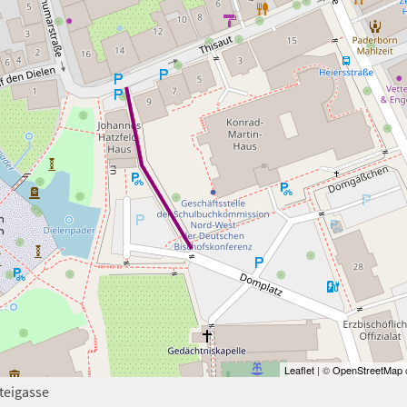
Leaflet
| ©
OpenStreetMap
c
teigasse