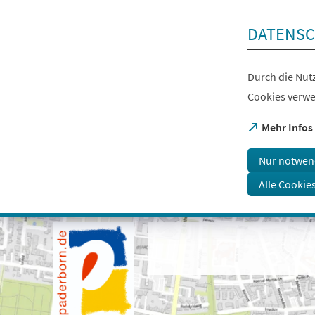
Inhalt anspringen
DATENSC
Durch die Nutz
Cookies verwe
(Öffnet
Mehr Infos
in
einem
Nur notwen
neuen
Tab)
Alle Cookie
Visuelle
Assistenzsoftware
öffnen.
Mit
der
Tastatur
erreichbar
über
ALT