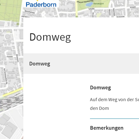
+
1
Domweg
Domweg
Domweg
Auf dem Weg von der Sc
den Dom
Bemerkungen