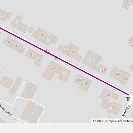
Leaflet
| ©
OpenStreetMap
c