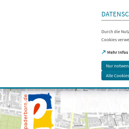
Inhalt anspringen
DATENSC
Durch die Nutz
Cookies verwe
(Öffnet
Mehr Infos
in
einem
Nur notwen
neuen
Tab)
Alle Cookie
Visuelle
Assistenzsoftware
öffnen.
Mit
der
Tastatur
erreichbar
über
ALT