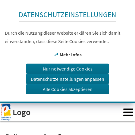
Inhalt anspringen
DATENSCHUTZEINSTELLUNGEN
Durch die Nutzung dieser Website erklären Sie sich damit
einverstanden, dass diese Seite Cookies verwendet.
(Öffnet
Mehr Infos
in
einem
Nur notwendige Cookies
neuen
Tab)
Datenschutzeinstellungen anpassen
Alle Cookies akzeptieren
Visuelle
Logo
Assistenzsoftware
öffnen.