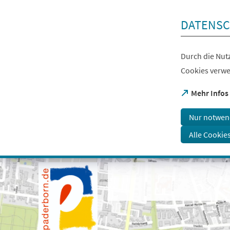
Inhalt anspringen
DATENSC
Durch die Nutz
Cookies verwe
(Öffnet
Mehr Infos
in
einem
Nur notwen
neuen
Tab)
Alle Cookie
Visuelle
Assistenzsoftware
öffnen.
Mit
der
Tastatur
erreichbar
über
ALT