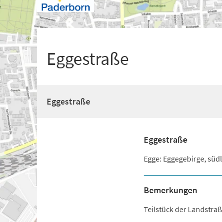
+
1
Eggestraße
Eggestraße
Eggestraße
Egge: Eggegebirge, süd
Bemerkungen
Teilstück der Landstraß