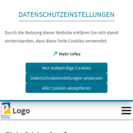
Inhalt anspringen
DATENSCHUTZEINSTELLUNGEN
Durch die Nutzung dieser Website erklären Sie sich damit
einverstanden, dass diese Seite Cookies verwendet.
(Öffnet
Mehr Infos
in
einem
Nur notwendige Cookies
neuen
Tab)
Datenschutzeinstellungen anpassen
Alle Cookies akzeptieren
Visuelle
Logo
Assistenzsoftware
öffnen.