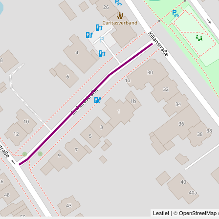
Leaflet
| ©
OpenStreetMap
c