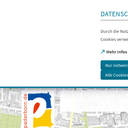
Inhalt anspringen
DATENSC
Durch die Nutz
Cookies verwe
(Öffnet
Mehr Infos
in
einem
Nur notwen
neuen
Tab)
Alle Cookie
Visuelle
Assistenzsoftware
öffnen.
Mit
der
Tastatur
erreichbar
über
ALT