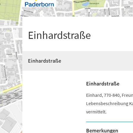
+
1
Einhardstraße
Einhardstraße
Einhardstraße
Einhard, 770-840, Freun
Lebensbeschreibung Kar
vermittelt.
Bemerkungen