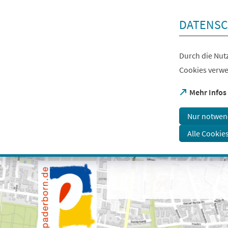
Inhalt anspringen
DATENSC
Durch die Nutz
Cookies verwe
(Öffnet
Mehr Infos
in
einem
Nur notwen
neuen
Tab)
Alle Cookie
Visuelle
Assistenzsoftware
öffnen.
Mit
der
Tastatur
erreichbar
über
ALT