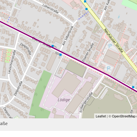
Leaflet
| ©
OpenStreetMap
c
raße