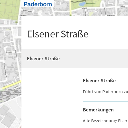
+
1
Elsener Straße
Elsener Straße
Elsener Straße
Führt von Paderborn zum
Bemerkungen
Alte Bezeichnung: Else