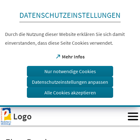
Inhalt anspringen
DATENSCHUTZEINSTELLUNGEN
Durch die Nutzung dieser Website erklären Sie sich damit
einverstanden, dass diese Seite Cookies verwendet.
(Öffnet
Mehr Infos
in
einem
Nur notwendige Cookies
neuen
Tab)
Datenschutzeinstellungen anpassen
Alle Cookies akzeptieren
Visuelle
Logo
Assistenzsoftware
öffnen.