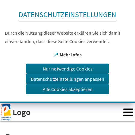
Inhalt anspringen
DATENSCHUTZEINSTELLUNGEN
Durch die Nutzung dieser Website erklären Sie sich damit
einverstanden, dass diese Seite Cookies verwendet.
(Öffnet
Mehr Infos
in
einem
Nur notwendige Cookies
neuen
Tab)
Datenschutzeinstellungen anpassen
Alle Cookies akzeptieren
Visuelle
Logo
Assistenzsoftware
öffnen.