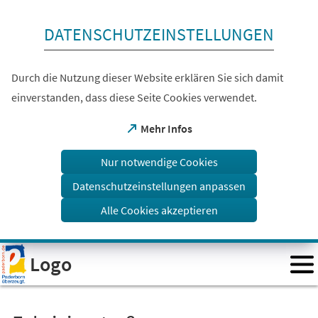
Inhalt anspringen
DATENSCHUTZEINSTELLUNGEN
Durch die Nutzung dieser Website erklären Sie sich damit
einverstanden, dass diese Seite Cookies verwendet.
(Öffnet
Mehr Infos
in
einem
Nur notwendige Cookies
neuen
Tab)
Datenschutzeinstellungen anpassen
Alle Cookies akzeptieren
Visuelle
Logo
Assistenzsoftware
öffnen.