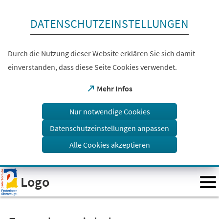
Inhalt anspringen
DATENSCHUTZEINSTELLUNGEN
Durch die Nutzung dieser Website erklären Sie sich damit
einverstanden, dass diese Seite Cookies verwendet.
(Öffnet
Mehr Infos
in
einem
Nur notwendige Cookies
neuen
Tab)
Datenschutzeinstellungen anpassen
Alle Cookies akzeptieren
Visuelle
Logo
Assistenzsoftware
öffnen.