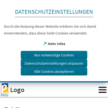
Inhalt anspringen
DATENSCHUTZEINSTELLUNGEN
Durch die Nutzung dieser Website erklären Sie sich damit
einverstanden, dass diese Seite Cookies verwendet.
(Öffnet
Mehr Infos
in
einem
Nur notwendige Cookies
neuen
Tab)
Datenschutzeinstellungen anpassen
Alle Cookies akzeptieren
Visuelle
Logo
Assistenzsoftware
öffnen.