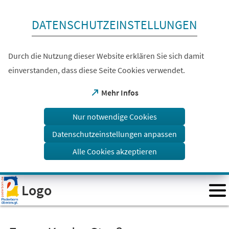
Inhalt anspringen
DATENSCHUTZEINSTELLUNGEN
Durch die Nutzung dieser Website erklären Sie sich damit
einverstanden, dass diese Seite Cookies verwendet.
(Öffnet
Mehr Infos
in
einem
Nur notwendige Cookies
neuen
Tab)
Datenschutzeinstellungen anpassen
Alle Cookies akzeptieren
Visuelle
Logo
Assistenzsoftware
öffnen.