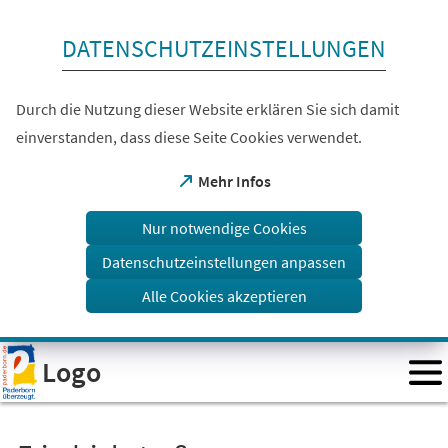
Inhalt anspringen
DATENSCHUTZEINSTELLUNGEN
Durch die Nutzung dieser Website erklären Sie sich damit
einverstanden, dass diese Seite Cookies verwendet.
(Öffnet
Mehr Infos
in
einem
Nur notwendige Cookies
neuen
Tab)
Datenschutzeinstellungen anpassen
Alle Cookies akzeptieren
Visuelle
Logo
Assistenzsoftware
öffnen.