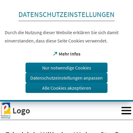
Inhalt anspringen
DATENSCHUTZEINSTELLUNGEN
Durch die Nutzung dieser Website erklären Sie sich damit
einverstanden, dass diese Seite Cookies verwendet.
(Öffnet
Mehr Infos
in
einem
Nur notwendige Cookies
neuen
Tab)
Datenschutzeinstellungen anpassen
Alle Cookies akzeptieren
Visuelle
Logo
Assistenzsoftware
öffnen.