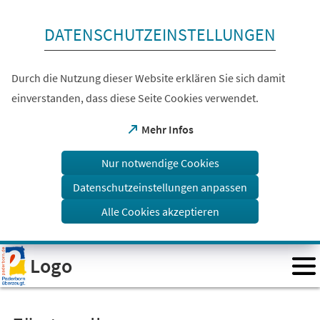
Inhalt anspringen
DATENSCHUTZEINSTELLUNGEN
Durch die Nutzung dieser Website erklären Sie sich damit
einverstanden, dass diese Seite Cookies verwendet.
(Öffnet
Mehr Infos
in
einem
Nur notwendige Cookies
neuen
Tab)
Datenschutzeinstellungen anpassen
Alle Cookies akzeptieren
Visuelle
Logo
Assistenzsoftware
öffnen.