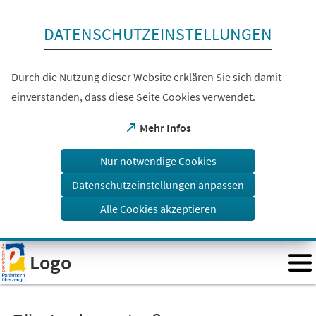
Inhalt anspringen
DATENSCHUTZEINSTELLUNGEN
Durch die Nutzung dieser Website erklären Sie sich damit
einverstanden, dass diese Seite Cookies verwendet.
(Öffnet
Mehr Infos
in
einem
Nur notwendige Cookies
neuen
Tab)
Datenschutzeinstellungen anpassen
Alle Cookies akzeptieren
Visuelle
Logo
Assistenzsoftware
öffnen.