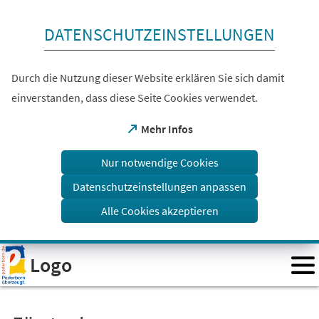
Inhalt anspringen
DATENSCHUTZEINSTELLUNGEN
Durch die Nutzung dieser Website erklären Sie sich damit
einverstanden, dass diese Seite Cookies verwendet.
(Öffnet
Mehr Infos
in
einem
Nur notwendige Cookies
neuen
Tab)
Datenschutzeinstellungen anpassen
Alle Cookies akzeptieren
Visuelle
Logo
Assistenzsoftware
öffnen.