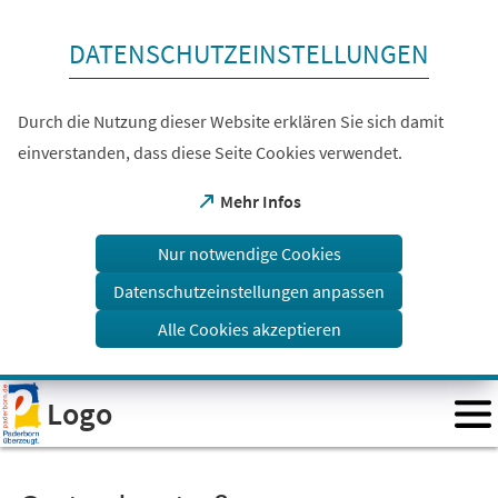
Inhalt anspringen
DATENSCHUTZEINSTELLUNGEN
Durch die Nutzung dieser Website erklären Sie sich damit
einverstanden, dass diese Seite Cookies verwendet.
(Öffnet
Mehr Infos
in
einem
Nur notwendige Cookies
neuen
Tab)
Datenschutzeinstellungen anpassen
Alle Cookies akzeptieren
Visuelle
Logo
Assistenzsoftware
öffnen.