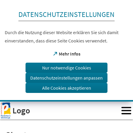
Inhalt anspringen
DATENSCHUTZEINSTELLUNGEN
Durch die Nutzung dieser Website erklären Sie sich damit
einverstanden, dass diese Seite Cookies verwendet.
(Öffnet
Mehr Infos
in
einem
Nur notwendige Cookies
neuen
Tab)
Datenschutzeinstellungen anpassen
Alle Cookies akzeptieren
Visuelle
Logo
Assistenzsoftware
öffnen.