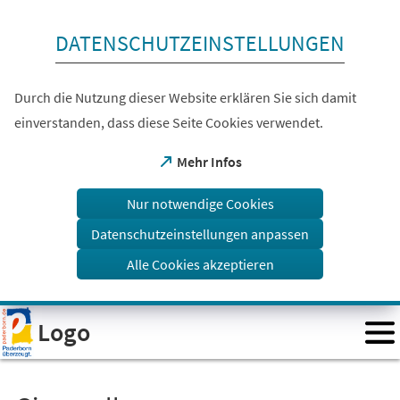
Inhalt anspringen
DATENSCHUTZEINSTELLUNGEN
Durch die Nutzung dieser Website erklären Sie sich damit
einverstanden, dass diese Seite Cookies verwendet.
(Öffnet
Mehr Infos
in
einem
Nur notwendige Cookies
neuen
Tab)
Datenschutzeinstellungen anpassen
Alle Cookies akzeptieren
Visuelle
Logo
Assistenzsoftware
öffnen.