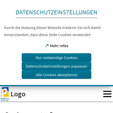
Inhalt anspringen
DATENSCHUTZEINSTELLUNGEN
Durch die Nutzung dieser Website erklären Sie sich damit
einverstanden, dass diese Seite Cookies verwendet.
(Öffnet
Mehr Infos
in
einem
Nur notwendige Cookies
neuen
Tab)
Datenschutzeinstellungen anpassen
Alle Cookies akzeptieren
Visuelle
Logo
Assistenzsoftware
öffnen.