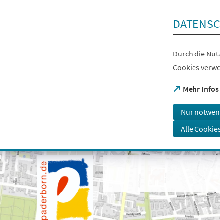
Inhalt anspringen
DATENSC
Durch die Nutz
Cookies verwe
(Öffnet
Mehr Infos
in
einem
Nur notwen
neuen
Tab)
Alle Cookie
Visuelle
Assistenzsoftware
öffnen.
Mit
der
Tastatur
erreichbar
über
ALT