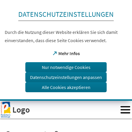
Inhalt anspringen
DATENSCHUTZEINSTELLUNGEN
Durch die Nutzung dieser Website erklären Sie sich damit
einverstanden, dass diese Seite Cookies verwendet.
(Öffnet
Mehr Infos
in
einem
Nur notwendige Cookies
neuen
Tab)
Datenschutzeinstellungen anpassen
Alle Cookies akzeptieren
Visuelle
Logo
Assistenzsoftware
öffnen.