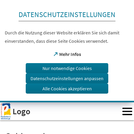
Inhalt anspringen
DATENSCHUTZEINSTELLUNGEN
Durch die Nutzung dieser Website erklären Sie sich damit
einverstanden, dass diese Seite Cookies verwendet.
(Öffnet
Mehr Infos
in
einem
Nur notwendige Cookies
neuen
Tab)
Datenschutzeinstellungen anpassen
Alle Cookies akzeptieren
Visuelle
Logo
Assistenzsoftware
öffnen.