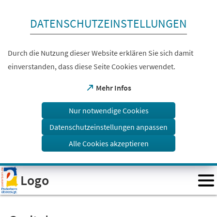
Inhalt anspringen
DATENSCHUTZEINSTELLUNGEN
Durch die Nutzung dieser Website erklären Sie sich damit
einverstanden, dass diese Seite Cookies verwendet.
(Öffnet
Mehr Infos
in
einem
Nur notwendige Cookies
neuen
Tab)
Datenschutzeinstellungen anpassen
Alle Cookies akzeptieren
Visuelle
Logo
Assistenzsoftware
öffnen.