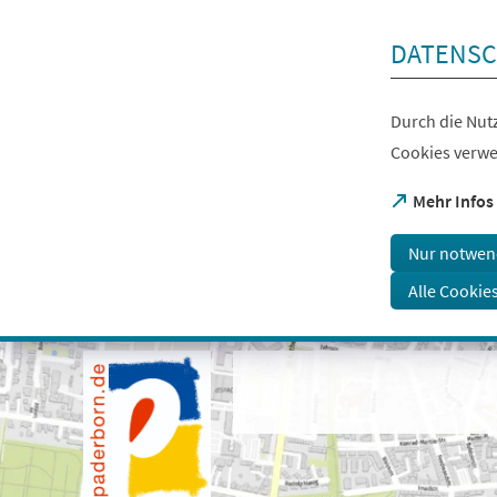
Inhalt anspringen
DATENSC
Durch die Nutz
Cookies verwe
(Öffnet
Mehr Infos
in
einem
Nur notwen
neuen
Tab)
Alle Cookie
Visuelle
Assistenzsoftware
öffnen.
Mit
der
Tastatur
erreichbar
über
ALT