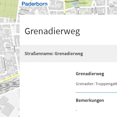
+
1
Grenadierweg
Straßenname: Grenadierweg
Grenadierweg
Grenadier: Truppengat
Bemerkungen
-