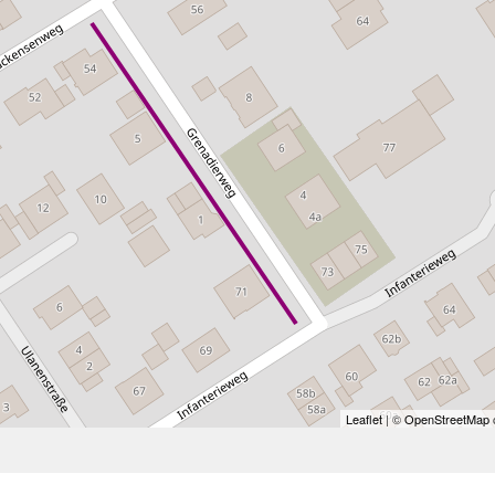
Leaflet
| ©
OpenStreetMap
c