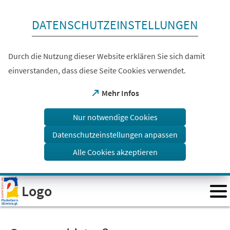
Inhalt anspringen
DATENSCHUTZEINSTELLUNGEN
Durch die Nutzung dieser Website erklären Sie sich damit
einverstanden, dass diese Seite Cookies verwendet.
(Öffnet
Mehr Infos
in
einem
Nur notwendige Cookies
neuen
Tab)
Datenschutzeinstellungen anpassen
Alle Cookies akzeptieren
Visuelle
Logo
Assistenzsoftware
öffnen.