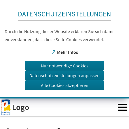
Inhalt anspringen
DATENSCHUTZEINSTELLUNGEN
Durch die Nutzung dieser Website erklären Sie sich damit
einverstanden, dass diese Seite Cookies verwendet.
(Öffnet
Mehr Infos
in
einem
Nur notwendige Cookies
neuen
Tab)
Datenschutzeinstellungen anpassen
Alle Cookies akzeptieren
Visuelle
Logo
Assistenzsoftware
öffnen.