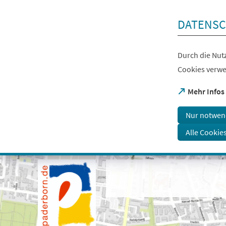
Inhalt anspringen
DATENSC
Durch die Nutz
Cookies verwe
(Öffnet
Mehr Infos
in
einem
Nur notwen
neuen
Tab)
Alle Cookie
Visuelle
Assistenzsoftware
öffnen.
Mit
der
Tastatur
erreichbar
über
ALT