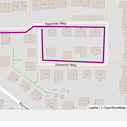
Leaflet
| ©
OpenStreetMap
c