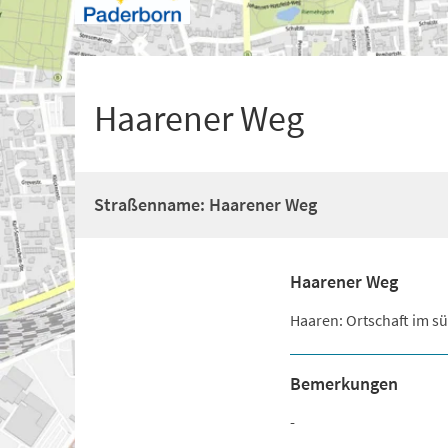
+
1
Haarener Weg
Straßenname: Haarener Weg
Haarener Weg
Haaren: Ortschaft im s
Bemerkungen
-