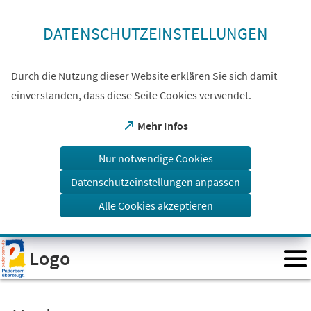
Inhalt anspringen
DATENSCHUTZEINSTELLUNGEN
Durch die Nutzung dieser Website erklären Sie sich damit
einverstanden, dass diese Seite Cookies verwendet.
(Öffnet
Mehr Infos
in
einem
Nur notwendige Cookies
neuen
Tab)
Datenschutzeinstellungen anpassen
Alle Cookies akzeptieren
Visuelle
Logo
Assistenzsoftware
öffnen.