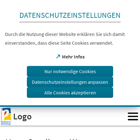
Inhalt anspringen
DATENSCHUTZEINSTELLUNGEN
Durch die Nutzung dieser Website erklären Sie sich damit
einverstanden, dass diese Seite Cookies verwendet.
(Öffnet
Mehr Infos
in
einem
Nur notwendige Cookies
neuen
Tab)
Datenschutzeinstellungen anpassen
Alle Cookies akzeptieren
Visuelle
Logo
Assistenzsoftware
öffnen.