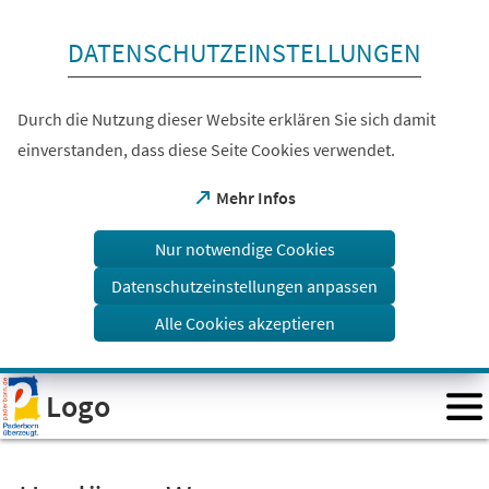
Inhalt anspringen
DATENSCHUTZEINSTELLUNGEN
Durch die Nutzung dieser Website erklären Sie sich damit
einverstanden, dass diese Seite Cookies verwendet.
(Öffnet
Mehr Infos
in
einem
Nur notwendige Cookies
neuen
Tab)
Datenschutzeinstellungen anpassen
Alle Cookies akzeptieren
Visuelle
Logo
Assistenzsoftware
öffnen.