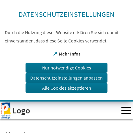
Inhalt anspringen
DATENSCHUTZEINSTELLUNGEN
Durch die Nutzung dieser Website erklären Sie sich damit
einverstanden, dass diese Seite Cookies verwendet.
(Öffnet
Mehr Infos
in
einem
Nur notwendige Cookies
neuen
Tab)
Datenschutzeinstellungen anpassen
Alle Cookies akzeptieren
Visuelle
Logo
Assistenzsoftware
öffnen.