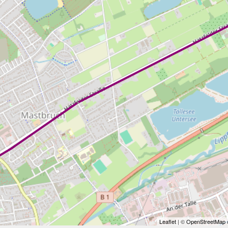
Leaflet
| ©
OpenStreetMap
c