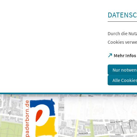
Inhalt anspringen
DATENSC
Durch die Nutz
Cookies verwe
(Öffnet
Mehr Infos
in
einem
Nur notwen
neuen
Tab)
Alle Cookie
Visuelle
Assistenzsoftware
öffnen.
Mit
der
Tastatur
erreichbar
über
ALT