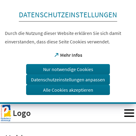
Inhalt anspringen
DATENSCHUTZEINSTELLUNGEN
Durch die Nutzung dieser Website erklären Sie sich damit
einverstanden, dass diese Seite Cookies verwendet.
(Öffnet
Mehr Infos
in
einem
Nur notwendige Cookies
neuen
Tab)
Datenschutzeinstellungen anpassen
Alle Cookies akzeptieren
Visuelle
Logo
Assistenzsoftware
öffnen.