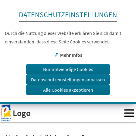
Inhalt anspringen
DATENSCHUTZEINSTELLUNGEN
Durch die Nutzung dieser Website erklären Sie sich damit
einverstanden, dass diese Seite Cookies verwendet.
(Öffnet
Mehr Infos
in
einem
Nur notwendige Cookies
neuen
Tab)
Datenschutzeinstellungen anpassen
Alle Cookies akzeptieren
Visuelle
Logo
Assistenzsoftware
öffnen.