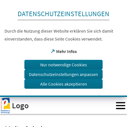
Inhalt anspringen
DATENSCHUTZEINSTELLUNGEN
Durch die Nutzung dieser Website erklären Sie sich damit
einverstanden, dass diese Seite Cookies verwendet.
(Öffnet
Mehr Infos
in
einem
Nur notwendige Cookies
neuen
Tab)
Datenschutzeinstellungen anpassen
Alle Cookies akzeptieren
Visuelle
Logo
Assistenzsoftware
öffnen.