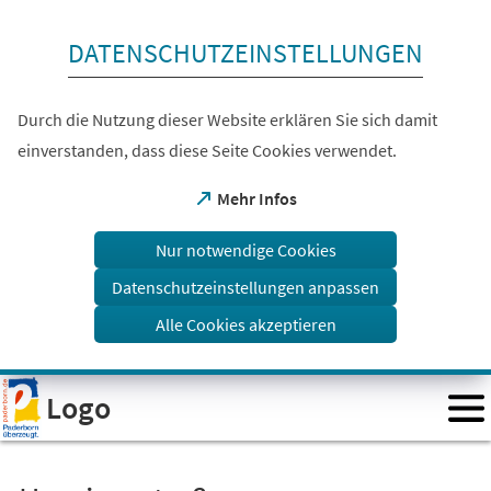
Inhalt anspringen
DATENSCHUTZEINSTELLUNGEN
Durch die Nutzung dieser Website erklären Sie sich damit
einverstanden, dass diese Seite Cookies verwendet.
(Öffnet
Mehr Infos
in
einem
Nur notwendige Cookies
neuen
Tab)
Datenschutzeinstellungen anpassen
Alle Cookies akzeptieren
Visuelle
Logo
Assistenzsoftware
öffnen.