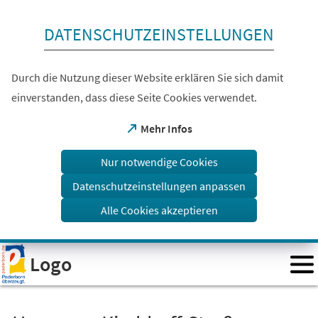
Inhalt anspringen
DATENSCHUTZEINSTELLUNGEN
Durch die Nutzung dieser Website erklären Sie sich damit
einverstanden, dass diese Seite Cookies verwendet.
(Öffnet
Mehr Infos
in
einem
Nur notwendige Cookies
neuen
Tab)
Datenschutzeinstellungen anpassen
Alle Cookies akzeptieren
Visuelle
Logo
Assistenzsoftware
öffnen.